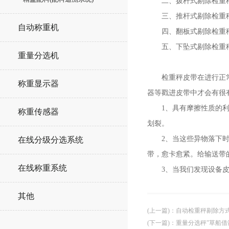
二、拨杆式剔除检重秤
三、推杆式剔除检重秤：
自动称重机
四、翻板式剔除检重秤
五、下坠式剔除检重秤
重量分选机
检重秤皮带在进行正常运
称重显示器
器等戳进皮带中才会有很
1、具有摩擦性质的利器
称重传感器
划裂。
2、当这些异物落下时被
在线分级分选系统
带，愈卡愈紧。给输送带
在线称重系统
3、当我们发现设备皮带
其他
(上一篇)
：
自动检重秤剔除方
(下一篇)
：
重量分选秤”草船借