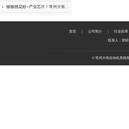
猕猴桃花粉=产业芯片！常州大有花粉分装机，守住每一克“植物黄金”的价值
首页
|
公司简介
|
行业应用
联系人：郑经理 
© 常州大有自动化系统