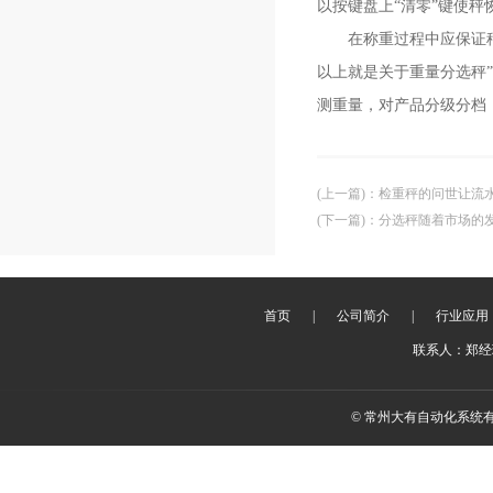
以按键盘上“清零”键使秤
在称重过程中应保证秤
以上就是关于重量分选秤
测重量，对产品分级分档
(上一篇)
：
检重秤的问世让流
(下一篇)
：
分选秤随着市场的
首页
|
公司简介
|
行业应用
联系人：郑经理 
© 常州大有自动化系统