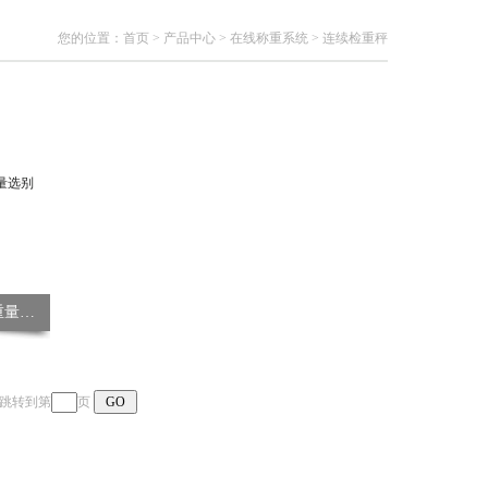
您的位置：
首页
>
产品中心
>
在线称重系统
>
连续检重秤
WinCK6040连续检重秤 检重秤（重量选别机）
页 跳转到第
页