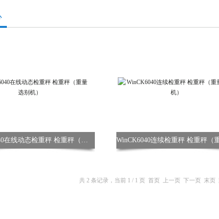
心
WinCK6040在线动态检重秤 检重秤（重量选别机）
共 2 条记录，当前 1 / 1 页 首页 上一页 下一页 末