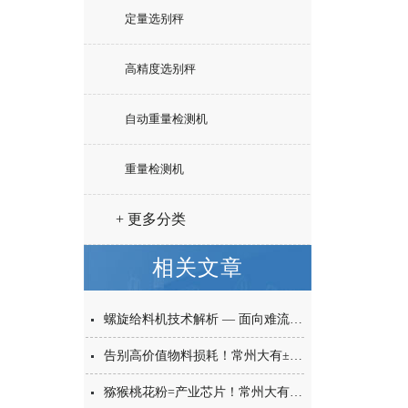
定量选别秤
高精度选别秤
自动重量检测机
重量检测机
+ 更多分类
相关文章
螺旋给料机技术解析 — 面向难流动性粉体的微量高精度称重给料解决方案
告别高价值物料损耗！常州大有±0.001g西林瓶分装，让每一毫克都物尽其用
猕猴桃花粉=产业芯片！常州大有花粉分装机，守住每一克“植物黄金”的价值