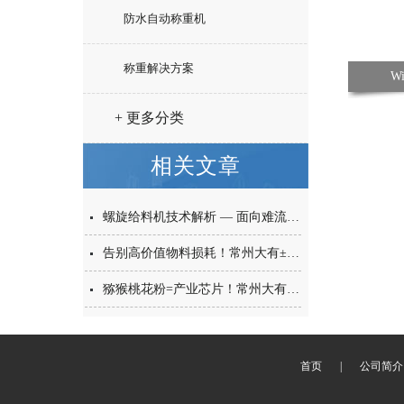
防水自动称重机
称重解决方案
W
+ 更多分类
相关文章
螺旋给料机技术解析 — 面向难流动性粉体的微量高精度称重给料解决方案
告别高价值物料损耗！常州大有±0.001g西林瓶分装，让每一毫克都物尽其用
猕猴桃花粉=产业芯片！常州大有花粉分装机，守住每一克“植物黄金”的价值
首页
|
公司简介