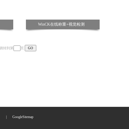
WinCK在线称重+视觉检测
页 跳转到第
页
们
|
GoogleSitemap