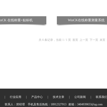
inCK 在线称重+贴标机
WinCK在线称重测量系统
共 6 条记录，当前 1 / 1 页 首页 上一页 下一页 末
|
行业应用
|
产品中心
|
技术文章
|
公司新闻
|
联系我
联系人：郑经理 手机及售后热线：18912327913 邮箱：3404939653@qq.com