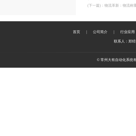
(下一篇)
：
物流革新：物流称
首页
|
公司简介
|
行业应用
联系人：郑经理 
© 常州大有自动化系统