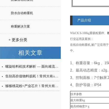
防水自动称重机
产品介绍
称重解决方案
WinCK 6-100kg重载检重秤、
行业运用及案例：
+ 更多分类
在线自动称重机,被广泛应用
中。
相关文章
1、称重容量：6kg 、15k
螺旋给料机技术解析 — 面向难流动性粉体的微量高精度称重给料解决方案
2、最高动态精度：±2g、±
告别高价值物料损耗！常州大有±0.001g西林瓶分装，让每一毫克都物尽其用
3、控制面板：7寸触屏
4、防护等级：IP54
猕猴桃花粉=产业芯片！常州大有花粉分装机，守住每一克“植物黄金”的价值
技术参数
最大称重kg
最高精确度3ᵟ g