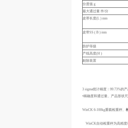
分度值 g
最大通过量 件/分
皮帯长度(L ) mm
皮带SS ( B ) mm
防护等级
产线高度(H )
剔除装置
3 sigma统计稱度：99.73
•稱确度和通过量、产品形状
WinCK 6-100kg重载检重秤、
WinCK自动检重秤为高精