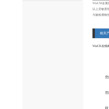
WinCM
以上灵敏度
与被检测物
相关
WinCK在
您
您
联