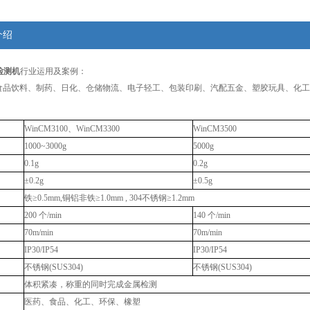
介绍
检测机
行业运用及案例：
食品饮料、制药、日化、仓储物流、电子轻工、包装印刷、汽配五金、塑胶玩具、化工
WinCM3100、WinCM3300
WinCM3500
1000~3000g
5000g
0.1g
0.2g
±0.2g
±0.5g
铁≥0.5mm,铜铝非铁≥1.0mm , 304不锈钢≥1.2mm
200 个/min
140 个/min
70m/min
70m/min
IP30/IP54
IP30/IP54
不锈钢(SUS304)
不锈钢(SUS304)
体积紧凑，称重的同时完成金属检测
医药、食品、化工、环保、橡塑