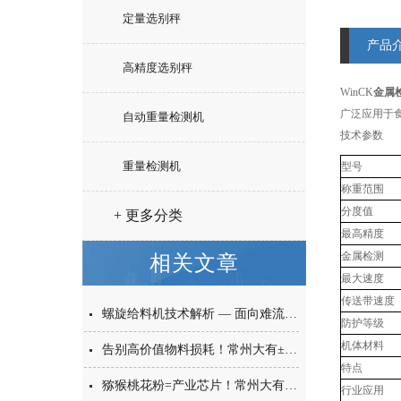
定量选别秤
产品
高精度选别秤
WinCK
金属
广泛应用于
自动重量检测机
技术参数
重量检测机
型号
称重范围
分度值
+ 更多分类
最高精度
金属检测
相关文章
最大速度
传送带速度
螺旋给料机技术解析 — 面向难流动性粉体的微量高精度称重给料解决方案
防护等级
机体材料
告别高价值物料损耗！常州大有±0.001g西林瓶分装，让每一毫克都物尽其用
特点
猕猴桃花粉=产业芯片！常州大有花粉分装机，守住每一克“植物黄金”的价值
行业应用