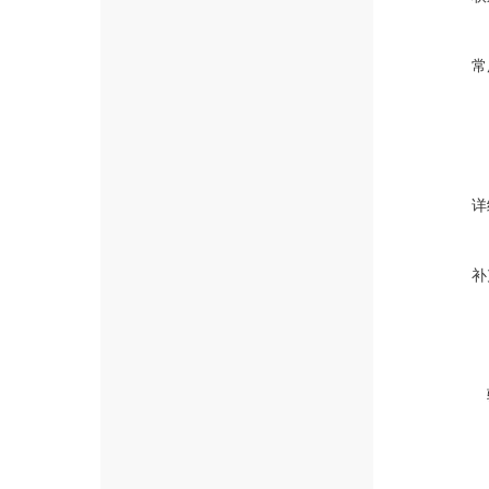
常
详
补