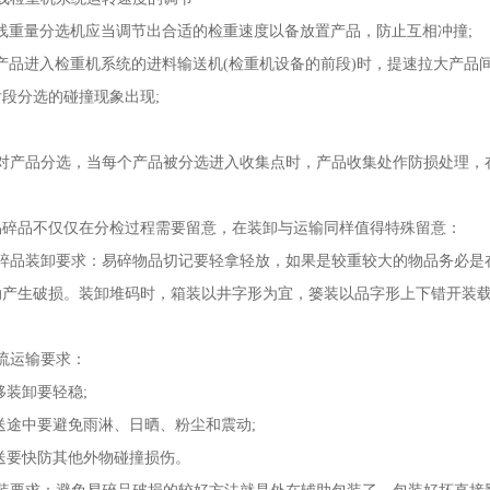
重量分选机应当调节出合适的检重速度以备放置产品，防止互相冲撞;
品进入检重机系统的进料输送机(检重机设备的前段)时，提速拉大产品
段分选的碰撞现象出现;
产品分选，当每个产品被分选进入收集点时，产品收集处作防损处理，在
品不仅仅在分检过程需要留意，在装卸与运输同样值得特殊留意：
品装卸要求：易碎物品切记要轻拿轻放，如果是较重较大的物品务必是
动产生破损。装卸堆码时，箱装以井字形为宜，篓装以品字形上下错开装
运输要求：
卸要轻稳;
中要避免雨淋、日晒、粉尘和震动;
快防其他外物碰撞损伤。