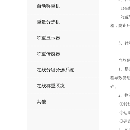
自动称重机
1)在线
2)当产
重量分选机
检，防止后
称重显示器
3、针对
称重传感器
当然易碎
1、易碎
在线分级分选系统
程导致晃
在线称重系统
碎。
2、物流
其他
①转移装
②运送途
③运送要