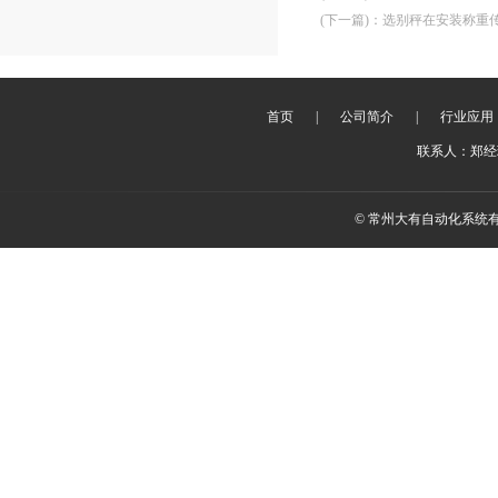
(下一篇)
：
选别秤在安装称重
首页
|
公司简介
|
行业应用
联系人：郑经理 
© 常州大有自动化系统