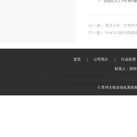
✅ 创始人25年称
(上一篇)
：
毫克之间，大有作为 
(下一篇)
：
WinCK20BG6
首页
|
公司简介
|
行业应用
联系人：郑经理 
© 常州大有自动化系统