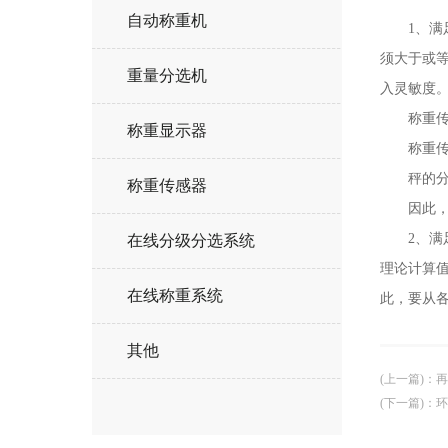
自动称重机
1、满足
须大于或等
重量分选机
入灵敏度
称重传感
称重显示器
称重传感
秤的分度
称重传感器
因此，所
2、满足
在线分级分选系统
理论计算
在线称重系统
此，要从
其他
(上一篇)
：
再
(下一篇)
：
环