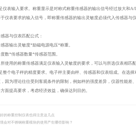
仪表输入要求。称重显示是对称式称重传感器的输出信号经过放大和A/
于仪表要求的输入信号，即称重传感器的输出灵敏​​度必须代入传感器与
。
器与仪表匹配公式：
器输出灵敏度*励磁电源电压*称重。
数*传感器数量*传感器范围。
使用的称重传感器满足仪表输入灵敏度的要求，可以与所选仪表相匹
整个电子秤的精度要求。电子秤主要由秤、传感器和仪表组成。在选择
值，因为理论往往受到客观条件的限制，例如秤的强度差异，仪器性能差
各方面提高要求，考虑经济效益，确保达到目的。
好的称重控制仪表也得注意这几点
境会对不锈钢称重模块的使用产生哪些影响？