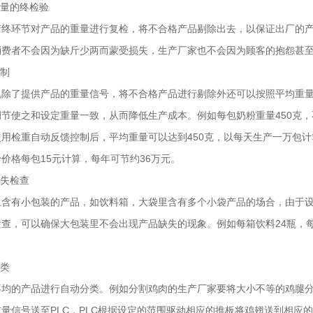
重量的终检验
产终环节对产品的重量进行复检，将不合格产品剔除出去，以保证出厂的
消费者不会因为缺斤少两而蒙受损失，生产厂家也不会因为顾客的抱怨甚
控制
机除了提供产品的重量信号，将不合格产品进行剔除外还可以按照平均重
节使之和设定重量一致，从而降低生产成本。例如每包奶粉重量450克，
用检重自动反馈控制后，平均重量可以达到450克，以每天生产一万包计算，
价格每包15元计算，每年可节约36万元。
缺失检查
里含有小包装的产品，如饮料箱，大袋里含有多个小袋产品的场合，由于
检查，可以确保大包装里不会出现产品缺失的现象。例如每箱饮料24瓶，
。
分类
不均的产品进行自动分类。例如分割鸡肉的生产厂家要将大小不等的鸡腿
量信号送至PLC，PLC根据设定的范围驱动相应的推板将鸡翅送到相应