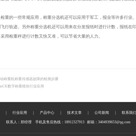
是检重的一些常规应用，称重分选机还可以应用于军工，报业等许多行业
到飞行轨迹。另外称重分选机还可以用来在分发报纸时进行计数，报纸在
，采用检重秤进行计数又快又准，可以节省大量的人力。
动称重机称重传感器故障的检测步骤
inCK数字称重模块行业应用
|
行业应用
|
产品中心
|
技术文章
|
公司新闻
|
联系我
联系人：郑经理 手机及售后热线：18912327913 邮箱：3404939653@qq.com