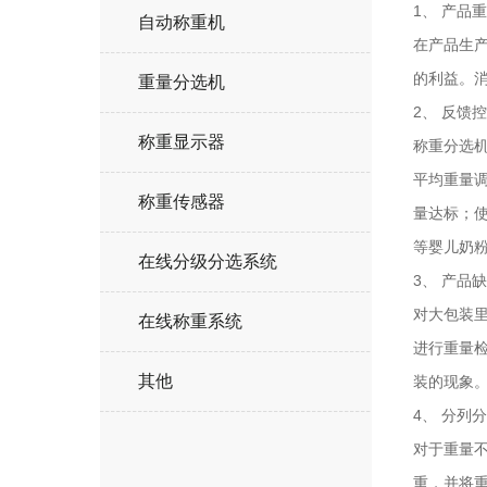
1、 产品
自动称重机
在产品生
的利益。
重量分选机
2、 反馈
称重显示器
称重分选
平均重量调
称重传感器
量达标；使
等婴儿奶粉
在线分级分选系统
3、 产品
对大包装
在线称重系统
进行重量
其他
装的现象
4、 分列
对于重量
重，并将重