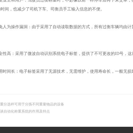
业主和用户：驾驶员过衡称重时，不必像以前一样停车后再下来交单，
的时间，也减少了司机下车、司衡员手工输入信息的不便。
人为操作漏洞：由于采用了自动读取数据的方式，所有过衡车辆均由计
性高：采用了微波自动识别系统电子标签，提供了不可更改的ID号，这
时间长：电子标签采用了无源技术，无需维护，使用寿命长，一般无损坏
重分选秤可用于分拣不同重量物品的设备
谈自动化称重系统的作用及特点