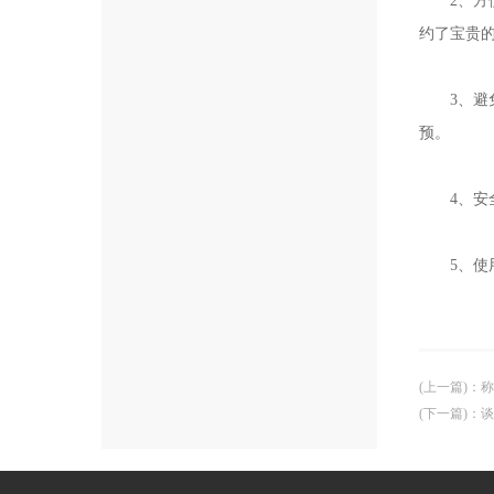
2、方便
约了宝贵
3、避免
预。
4、安全
5、使用
(上一篇)
：
称
(下一篇)
：
谈