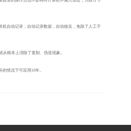
衡器室的操作员也不必再向计算机中输入信息，为双方节
算机自动记录，自动记录数据，自动核实，免除了人工干
就从根本上消除了复制、伪造现象。
的情况下可应用10年。