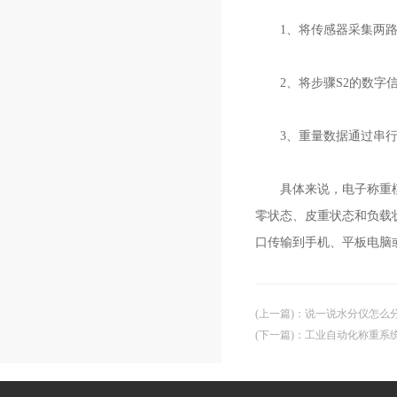
1、将传感器采集两路模
2、将步骤S2的数字信
3、重量数据通过串行转
具体来说，电子称重模块
零状态、皮重状态和负载状
口传输到手机、平板电脑
(上一篇)
：
说一说水分仪怎么
(下一篇)
：
工业自动化称重系