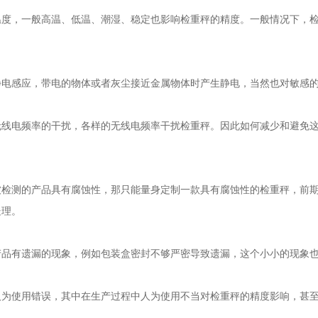
一般高温、低温、潮湿、稳定也影响检重秤的精度。一般情况下，检重秤适
感应，带电的物体或者灰尘接近金属物体时产生静电，当然也对敏感的
电频率的干扰，各样的无线电频率干扰检重秤。因此如何减少和避免这种
测的产品具有腐蚀性，那只能量身定制一款具有腐蚀性的检重秤，前期
处理。
有遗漏的现象，例如包装盒密封不够严密导致遗漏，这个小小的现象也
使用错误，其中在生产过程中人为使用不当对检重秤的精度影响，甚至