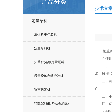
产品分类
技术文
定量给料
液体称重包装机
定量给料机
检重秤已
在使用过
失重秤(连续定量配料)
一、一定
多，碰撞
微量粉体自动分装机
二、称量
件。
称重包装机
三、不要
精益配料(配料追溯系统)
四、使用
5.若配