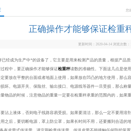
章
您
正确操作才能够保证检重
更新时间：2020-04-14 浏览次数：
经成为生产中*的设备了，它主要是用来检测产品的质量，根据产品质
程中，要正确操作才能够保证
检重秤
读数的准确性。下面这几点是使
要放在平整的台面或者地面上使用，如果放在凹凸的地方使用，那么容
和损坏。电源开关、保险丝、输出接口、电源线等器件一旦受损，那么称
物品的时候，注意物品的重量一定要在检重秤承重的范围内的，如果重量
沾上液体，否则电子线路容易受损。如果要清洁，那么一定不要用溶剂
之后，要切断电源，罩上防尘罩，如果长时间不用，还要搬到合适的地
备有皮带式传送带，请定期检查传送带。传送皮带不能接触任何防护装置或