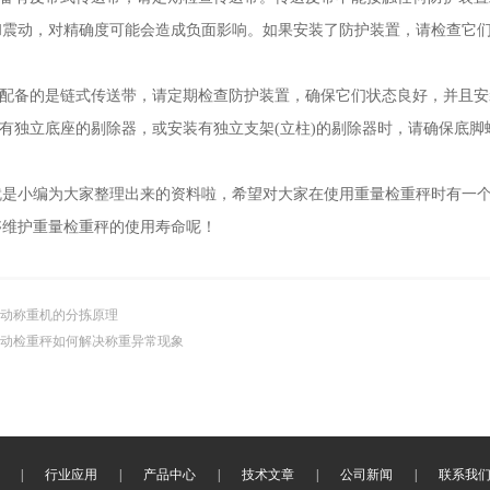
和震动，对精确度可能会造成负面影响。如果安装了防护装置，请检查它
。
配备的是链式传送带，请定期检查防护装置，确保它们状态良好，并且安
有独立底座的剔除器，或安装有独立支架(立柱)的剔除器时，请确保底脚
小编为大家整理出来的资料啦，希望对大家在使用重量检重秤时有一个
够维护重量检重秤的使用寿命呢！
动称重机的分拣原理
动检重秤如何解决称重异常现象
|
行业应用
|
产品中心
|
技术文章
|
公司新闻
|
联系我