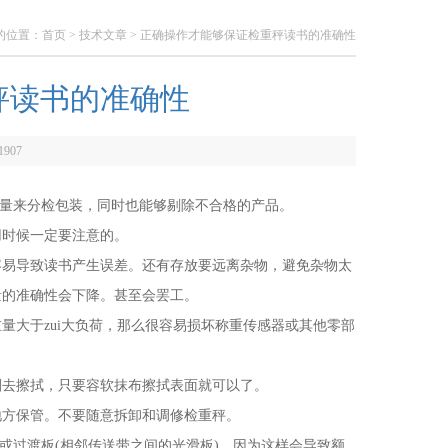
的位置：
首页
>
技术文章
> 正确操作才能够保证检重秤读书的准确性
秤读书的准确性
1907
量来分检包装，同时也能够剔除不合格的产品。
用时候一定要注意的。
易导致读书产生误差。还有存放要远离杂物，避免杂物太
量的准确性会下降。甚至会罢工。
大于zui大负荷，那么很容易损坏称重传感器或其他零部
去擦拭，只要容软抹布擦拭表面就可以了。
方保管。不要随意拆卸和调修检重秤。
过渡板(相邻传送带之间的光滑板)，因为这样会导致额