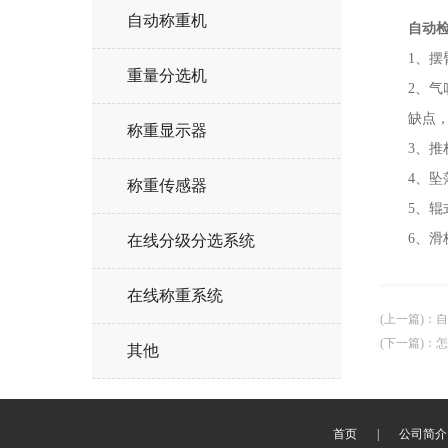
自动称重机
自动
1、摆臂
重量分选机
2、气吹
缺点，气
称重显示器
3、推杆
4、坠落
称重传感器
5、辊式
6、滑板
在线分级分选系统
在线称重系统
(上一篇)
：
自
(下一篇)
：
怎
其他
首页
|
公司简介