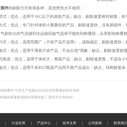
检重秤
的剔除方式有很多种，其优势也大不相同：
式：优点，适用于1KG以下的袋装产品；缺点，剔除速度相对较慢，有
式：优点，专门针对体积小重量轻的产品，剔除速度快，没有易损件，
刷吹出的气流碰到次品箱回旋气流有可能吹到称重段，从而影响称重
式：优点，适用范围广（片状产品不适用），成熟稳定，剔除速度快；
式：优点，适用于薄装片状产品，不会出现*现象；缺点，剔除速度较慢
推选：优点，适用于体积大，整箱产品；缺点，剔除速度慢，不适合小
式：优点，适用于未封口瓶装产品而不致产品溢出；缺点，结构较复杂
动检重秤-汽车生产机械化自动化控制重量的较佳选择
样确保重量检测机的测量精度,厂家常州大有妙招!
|
行业应用
|
产品中心
|
技术文章
|
公司新闻
|
联系我