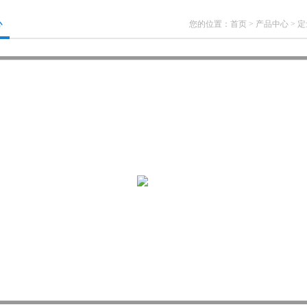
心
您的位置：
首页
>
产品中心
>
定