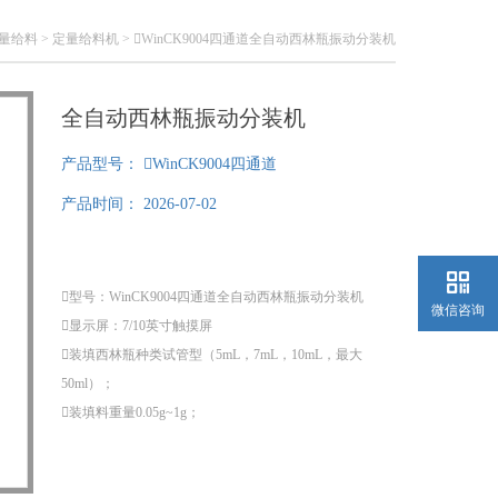
量给料
>
定量给料机
> WinCK9004四通道全自动西林瓶振动分装机
全自动西林瓶振动分装机
产品型号：
WinCK9004四通道
产品时间：
2026-07-02
型号：WinCK9004四通道全自动西林瓶振动分装机
微信咨询
显示屏：7/10英寸触摸屏
装填西林瓶种类试管型（5mL，7mL，10mL，最大
50ml）；
装填料重量0.05g~1g；
装填精度小于等于±5%；0.25±0.01g，1g±0.05g，速度
1000个/小时