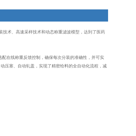
装填效率每小时900~1800支（和装量与精度有关）
接口：RS232、RS485、以太网
装技术、高速采样技术和动态称重滤波模型，达到了医药
选配在线称重反馈控制，确保每次分装的准确性，并可实
自动压塞、自动轧盖，实现了精密给料的全自动化流程，减