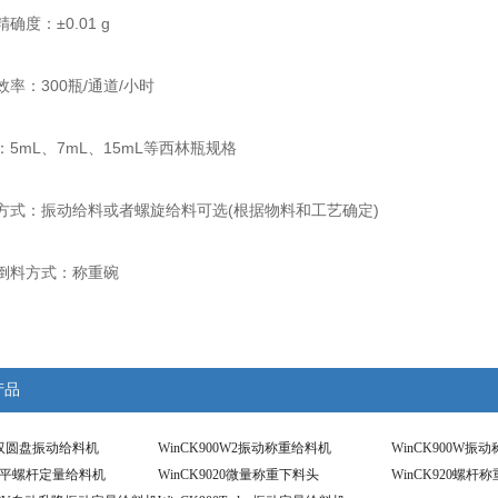
度：±0.01 g
率：300瓶/通道/小时
5mL、7mL、15mL等西林瓶规格
方式：振动给料或者螺旋给料可选(根据物料和工艺确定)
倒料方式：称重碗
产品
02双圆盘振动给料机
WinCK900W2振动称重给料机
WinCK900W振
0水平螺杆定量给料机
WinCK9020微量称重下料头
WinCK920螺杆