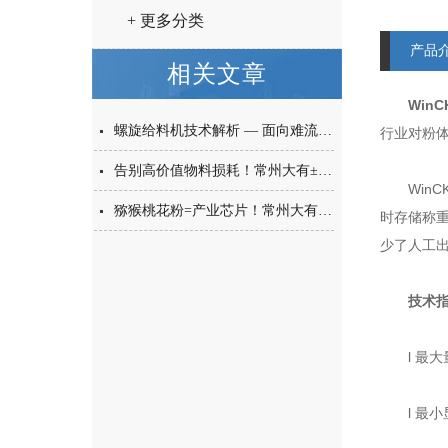
+ 更多分类
产品
相关文章
Win
螺旋给料机技术解析 — 面向难流动性粉体的微量高精度称重给料解决方案
行业对粉
告别高价值物料损耗！常州大有±0.001g西林瓶分装，让每一毫克都物尽其用
WinC
猕猴桃花粉=产业芯片！常州大有花粉分装机，守住每一克“植物黄金”的价值
时存储称
少了人工
技术指
l 最大量
l 最小显示