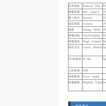
技术指标
Technical Data
Wi
称重容量
Max Capacity
50
最小显示
Division
0.
动态精度
Accuracy
±
0
速度
Packing Speed
12
称重控制
CheckWeighing
Wi
称重通道
Weigh Channel
Du
动作方式
Control Method
Ai
NG
收集箱
NG Bin
Op
人机界面
HMI
供电电源
Power supply
检重剔除
Weighing Outpu
To
t