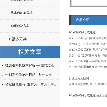
防水自动称重机
产品介绍
称重解决方案
WinCK9502，双通道
WinCK9502 系列在线
+ 更多分类
达±0.02g，可适应包装机的速
WinCK9502 系列有气动
相关文章
实惠，但气缸有使用寿命，需
WinCK9502可配合各种
螺旋给料机技术解析 — 面向难流动性粉体的微量高精度称重给料解决方案
全自动化称重闭环反馈控制提
告别高价值物料损耗！常州大有±0.001g西林瓶分装，让每一毫克都物尽其用
行业运用及案例：
在线称重剔除机,被广泛应用
猕猴桃花粉=产业芯片！常州大有花粉分装机，守住每一克“植物黄金”的价值
WinCK9502，双通道
技术参