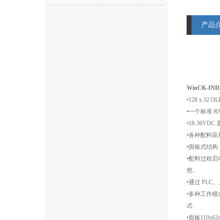
产品
WinCK-I
•128 x 3
•一个标准 RS
•18-36V
•各种配料
•面板式结
•配料过程
然。
•通过 PL
•多种工作
式
•面板110x6