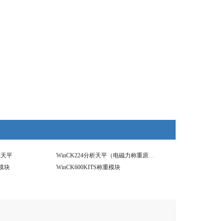
重天平
WinCK224分析天平（电磁力称重原理）
重模块
WinCK600KITS称重模块