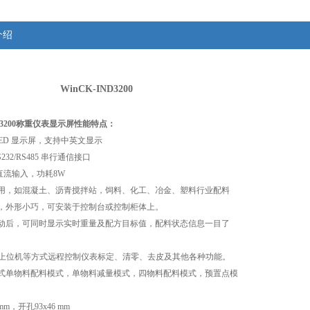
介绍
WinCK-IND3200
ND3200称重仪表显示屏
性能特点：
2 OLED 显示屏，支持中英文显示
232/RS485 串行通信接口
DC 直流输入，功耗8W
应用，如混凝土、沥青搅拌站，饲料、化工、冶金、塑料行业配料
构，外形小巧，可安装于控制台或控制柜体上。
启动后，可同时显示实时重量及配方目标值，配料状态信息一目了
C、上位机等方式远程控制仪表标定、清零、去皮及其他各种功能。
模式单物料配料模式，单物料减量模式，四物料配料模式，预置点模
2mm，开孔93x46 mm