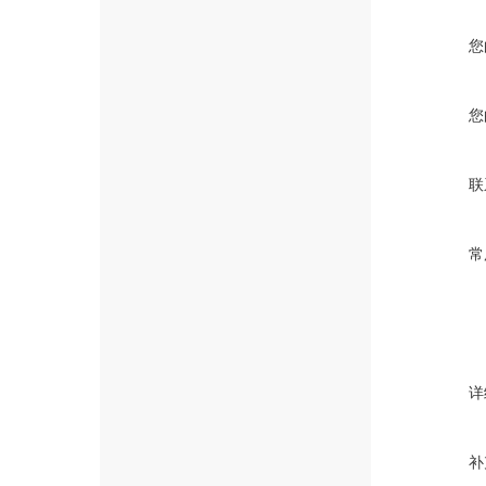
您
您
联
常
详
补