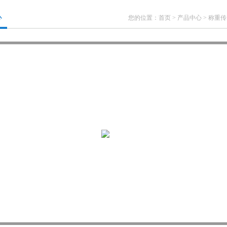
心
您的位置：
首页
>
产品中心
>
称重传