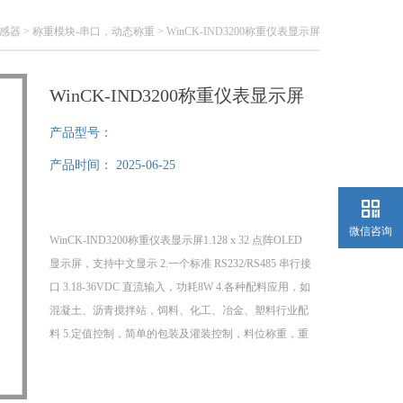
感器
>
称重模块-串口，动态称重
> WinCK-IND3200称重仪表显示屏
WinCK-IND3200称重仪表显示屏
产品型号：
产品时间：
2025-06-25
微信咨询
WinCK-IND3200称重仪表显示屏1.128 x 32 点阵OLED
显示屏，支持中文显示 2.一个标准 RS232/RS485 串行接
口 3.18-36VDC 直流输入，功耗8W 4.各种配料应用，如
混凝土、沥青搅拌站，饲料、化工、冶金、塑料行业配
料 5.定值控制，简单的包装及灌装控制，料位称重，重
量过程控制