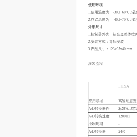
使用环境
1.使用温度为：-30+60℃，湿
2.存贮温度为：-40+70℃，湿
外形尺寸
1.控制器外壳：铝合金整体拉伸
2.安装方式：导轨安装
3.产品尺寸：123x95x40 mm
灌装流程
FIT5A
应用领域
高速动态定
A/D
转换器件
标准
A/D
芯
A/D
转换速度
1200Hz
控制周期
-
A/D
转换器
24
位