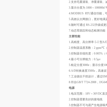
2.支持毛重灌装、净重灌装
3.显示分度为 1000～100000d
4.MODBUS RTU通信功
5.高效以太网接口，更好地满
6.随时可通过 RS-232升
7.动态零跟踪和动态检测功能
主要性能
1.高精度、高分辨率 - 型A/D转
2.控制器温度系数：2 ppm/
3.控制器非线性度：0.005%
4.最小可分辨能力：0.5µv
5.检定分度3000e；显示分度100
6.A/D转换速度350Hz，高速设置
7.工业级抗干扰设计，通过EM
8.符合GB/T 7724-2008，JJG6
电源
1.电压范围：18V～36VDC
2.控制器需要良好的接地线
3.控制器不可与易产生电源噪