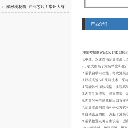
猕猴桃花粉=产业芯片！常州大有花粉分装机，守住每一克“植物黄金”的价值
产品介绍
灌装控制器WinCK-IND5300F
1.单速、双速自动定量灌装，
s，极大提高了灌装精度和生
2.灌装自学习功能，每次灌
3.双核高速A/D采样技术，采样速率
4.智能软件滤波模型，实现高
5.内置毛重灌装、净重灌装、
6.内置的光电隔离输出口直
7.定量灌装的自动和手动方
8.自动去皮功能，克服了灌
9.灌装预置点可自由设定，