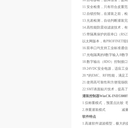
10.自动诊断，故障报警，提
11.安全检查，只有符合皮重
12.自锁控制，在灌装之前，
13.允差检测，自动判断灌装
14.高性能防震动滤波技术，
15.带隔离保护的双串口（RS23
以太网版本，有PROFINET
16.双串口均支持工业标准通信协议
17.光电隔离的8数字输入/8数
18.数字输出（8DO）控制
19.24VDC安全电源，适应工
20.*的EMC、RFI性能，满
21.使用高可靠性和方便现场
22.SMT表面贴片技术，提
灌装控制器WinCK-IND5300F
1.仅称重模式 ，预置点比较 
2.净重灌装模式 减量
软件特点
1.高速软件滤波模型，极大的