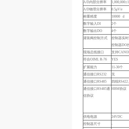
A/D
内部分辨率
1,000,000
±
1
A/D
物理分辨
率
0.5
μ
V/e
称重精度
10000 d
数字输入
DI
2
个
数字输出
DO
4
个
灌装阀控制方式
控制器实时
控制器
DO
现场总线接口
支持
CANO
符合
OIML R-76
YES
扩展能力
11-30
个
通信接口
RS232
无
通信接口
RS485
四线
RS422
通信接口
RS485
通
HBM
协议
信协议
供电电源
24VDC
控制器尺寸
-