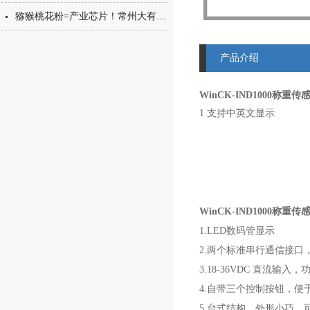
猕猴桃花粉=产业芯片！常州大有花粉分装机，守住每一克“植物黄金”的价值
产品介绍
WinCK-IND1000称重
1.支持中英文显示
2.RS232+RS485串行通
3.18-36VDC直流输入，
4.称重版、检重版、分
5.多种配料模式：单物
6.多种灌装模式：PLC
WinCK-IND1000称重
1.LED数码管显示
2.两个标准串行通信接口，RS
3.18-36VDC 直流输入，
4.自带三个控制按钮，便
5.台式结构，外形小巧