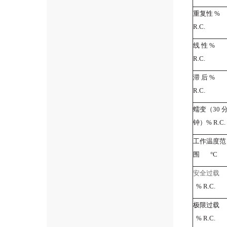
重复性
%
R.C.
线 性
%
R.C.
滞 后
%
R.C.
蠕变（
30
钟）
% R.C.
工作温度范
围
°C
安全过载
% R.C.
极限过载
% R.C.