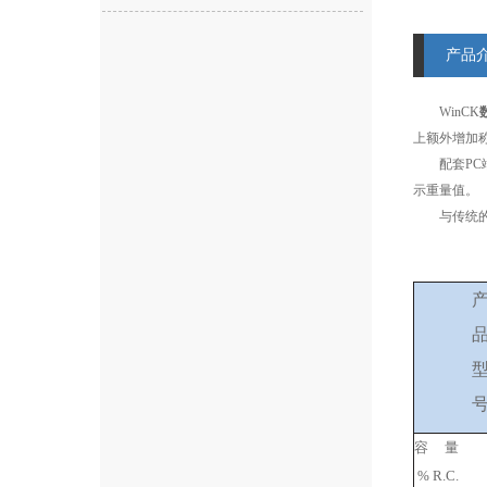
产品
WinCK
上额外增加
配套PC端的
示重量值。
与传统的称
容
量
% R.C.