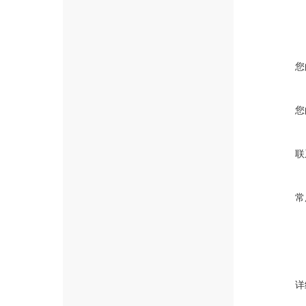
您
您
联
常
详