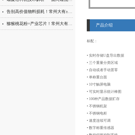
告别高价值物料损耗！常州大有±0.001g西林瓶分装，让每一毫克都物尽其用
猕猴桃花粉=产业芯片！常州大有花粉分装机，守住每一克“植物黄金”的价值
产品介绍
标配：
• 实时存储U盘导出数据
• 三个重量分类区域
• 自动或者手动置零
• 单称重台面
• 10寸触屏电脑
• 可实时显示统计棒
• 100种产品数据贮存
• 不锈钢机架
• 不锈钢电柜
• 速度连续可调
• 数字称重传感器