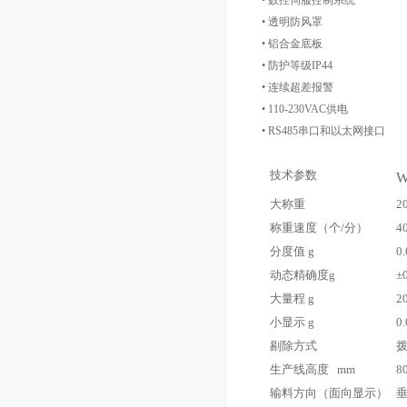
• 数控伺服控制系统
• 透明防风罩
• 铝合金底板
• 防护等级IP44
• 连续超差报警
• 110-230VAC供电
• RS485串口和以太网接口
技术参数
W
大称重
2
称重速度（个/分）
4
分度值 g
0
动态精确度g
±
大量程 g
2
小显示 g
0
剔除方式
生产线高度 mm
80
输料方向（面向显示）