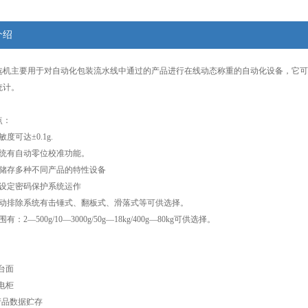
介绍
主要用于对自动化包装流水线中通过的产品进行在线动态称重的自动化设备，它可
统计。
：
可达±0.1g.
有自动零位校准功能。
存多种不同产品的特性设备
定密码保护系统运作
排除系统有击锤式、翻板式、滑落式等可供选择。
—500g/10—3000g/50g—18kg/400g—80kg可供选择。
台面
电柜
产品数据贮存