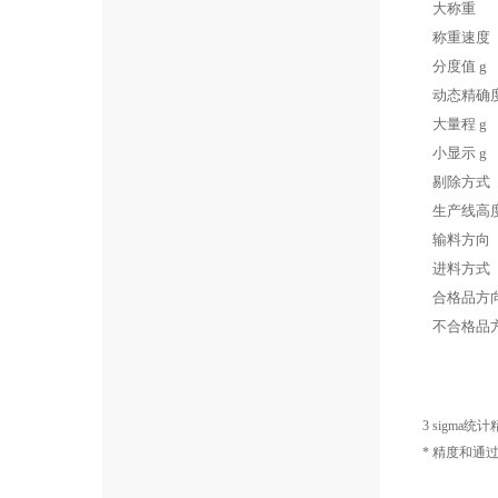
大称重
称重速度
分度值 g
动态精确
大量程 g
小显示 g
剔除方式
生产线高度
输料方向
进料方式
合格品方
不合格品
3 sigma
* 精度和