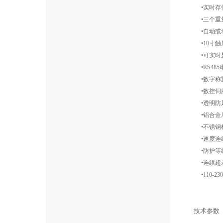
•实时存储
•三个重
•自动或
•10寸触
•可实时显
•RS485
•数字称
•数控伺
•透明防
•铝合金
•不锈钢
•速度连
•防护等级I
•连续超
•110-23
技术参数