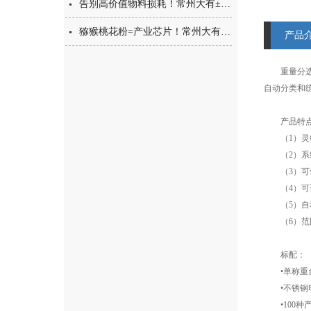
告别高价值物料损耗！常州大有±0.001g西林瓶分装，让每一毫克都物尽其用
猕猴桃花粉=产业芯片！常州大有花粉分装机，守住每一克“植物黄金”的价值
产品
重量分选机
自动分类和
产品特点
（1）灵敏度
（2）系统
（3）可储
（4）可设
（5）自动
（6）范围有：2
标配：
•单称重
•不锈钢
•100种