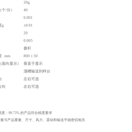
20g
（个/分）
40
0
.001
度g
±0.01
2
0
0.005
拨杆
 mm
800 ± 5
0
（面向显示）
垂直于显示
溜槽输送到秤台
向
左右可选
方向
左右可选
统计精度：99.73% 的产品符合精度要求
通过量与产品重量、尺寸、风力、震动和输送平稳密切相关