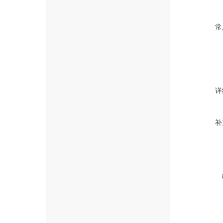
常
详
补