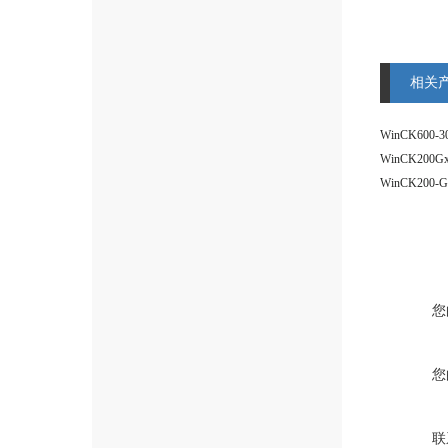
相关
WinCK600
您
您
联