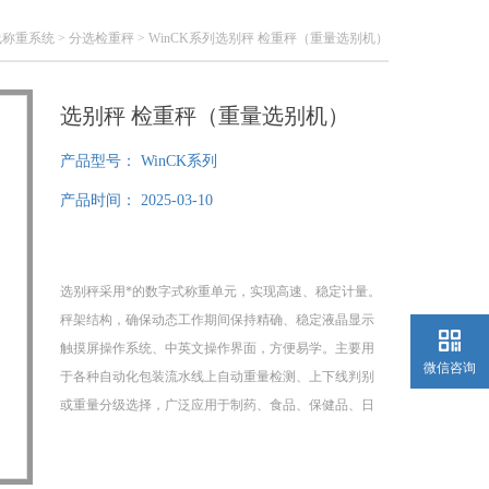
线称重系统
>
分选检重秤
> WinCK系列选别秤 检重秤（重量选别机）
选别秤 检重秤（重量选别机）
产品型号：
WinCK系列
产品时间：
2025-03-10
选别秤采用*的数字式称重单元，实现高速、稳定计量。
秤架结构，确保动态工作期间保持精确、稳定液晶显示
触摸屏操作系统、中英文操作界面，方便易学。主要用
微信咨询
于各种自动化包装流水线上自动重量检测、上下线判别
或重量分级选择，广泛应用于制药、食品、保健品、日
化、电池、轻工等行业的在线高速包装检重应用。