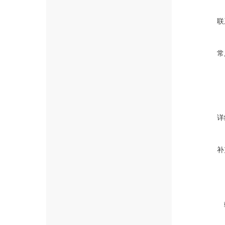
联
常
详
补