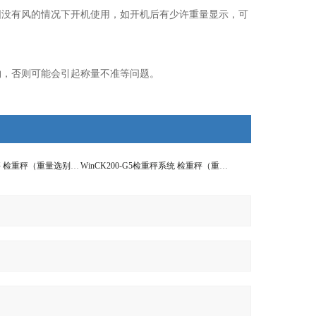
没有风的情况下开机使用，如开机后有少许重量显示，可
，否则可能会引起称量不准等问题。
WinCK分选检重秤 检重秤（重量选别机）
WinCK200-G5检重秤系统 检重秤（重量选别机）