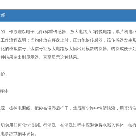
介绍
工作原理以电子元件(称重传感器，放大电路,AD转换电路，单片机电
。工作流程说明：当物体放在秤盘上时，压力施给传感器，该传感器发生
化的模拟信号。该信号经放大电路放大输出到模数转换器。转换成便于处理
这种结果输出到显示器。直至显示这种结果。
护：
秤体
，拔掉电源线。把纱布浸湿后拧干，然后蘸少许中性清洁液，用其清洗
勿用任何化学溶剂进行清洗，在清洗过程中应避免将水溅入秤体，如有
触电事故或损坏设备。