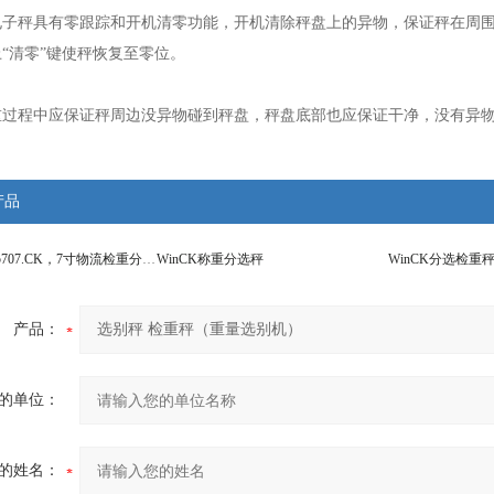
秤具有零跟踪和开机清零功能，开机清除秤盘上的异物，保证秤在周围
“清零”键使秤恢复至零位。
程中应保证秤周边没异物碰到秤盘，秤盘底部也应保证干净，没有异物
产品
WinCK-IND5707.CK，7寸物流检重分选秤
WinCK称重分选秤
产品：
的单位：
的姓名：