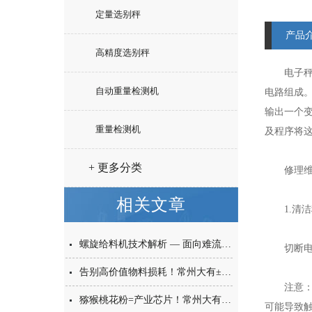
定量选别秤
产品
高精度选别秤
电子秤的
自动重量检测机
电路组成
输出一个变
重量检测机
及程序将
+ 更多分类
修理维
相关文章
1.清洁
螺旋给料机技术解析 — 面向难流动性粉体的微量高精度称重给料解决方案
切断电源
告别高价值物料损耗！常州大有±0.001g西林瓶分装，让每一毫克都物尽其用
注意：切
猕猴桃花粉=产业芯片！常州大有花粉分装机，守住每一克“植物黄金”的价值
可能导致