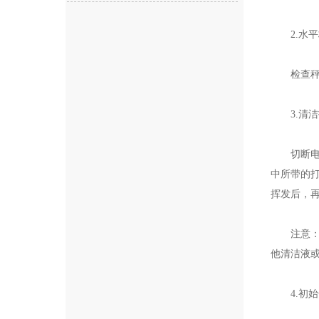
2.水平
检查秤体
3.清洁
切断电源
中所带的
挥发后，
注意：清
他清洁液
4.初始