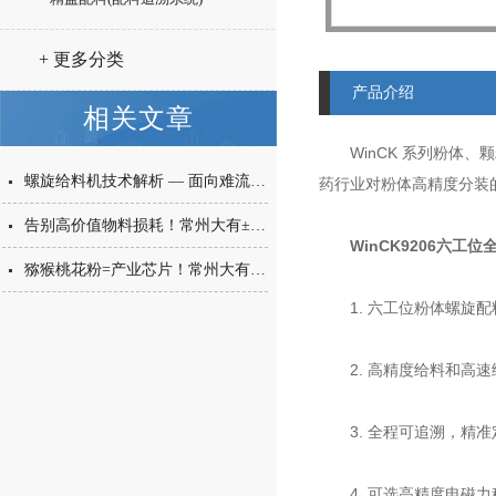
+ 更多分类
产品介绍
相关文章
WinCK 系列粉体、
螺旋给料机技术解析 — 面向难流动性粉体的微量高精度称重给料解决方案
药行业对粉体高精度分装
告别高价值物料损耗！常州大有±0.001g西林瓶分装，让每一毫克都物尽其用
WinCK9206六工位
猕猴桃花粉=产业芯片！常州大有花粉分装机，守住每一克“植物黄金”的价值
1. 六工位粉体螺旋配
2. 高精度给料和高速
3. 全程可追溯，精准
4. 可选高精度电磁力