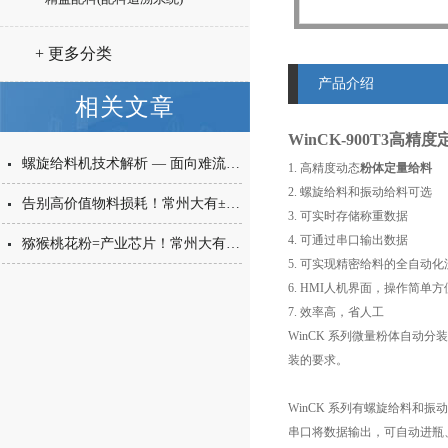
+ 更多分类
产品介绍
相关文章
WinCK-900T3高精
螺旋给料机技术解析 — 面向难流动性粉体的微量高精度称重给料解决方案
1. 高精度动态
粉体定量给料
2. 螺旋给料和振动给料可选
告别高价值物料损耗！常州大有±0.001g西林瓶分装，让每一毫克都物尽其用
3. 可实时存储称重数据
4. 可通过串口输出数据
猕猴桃花粉=产业芯片！常州大有花粉分装机，守住每一克“植物黄金”的价值
5. 可实现精密给料的全自动化
6. HMI人机界面，操作简单方
7. 效率高，省人工
WinCK 系列微量粉体自
装的要求。
WinCK 系列有螺旋给料
串口将数据输出，可自动进瓶