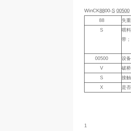
WinCK
88
00-
S
00500
88
失
S
喂料
带
00500
设备
V
破桥
S
接触
X
是否
1