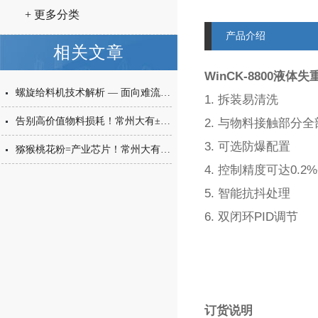
+ 更多分类
产品介绍
相关文章
WinCK-8800液
螺旋给料机技术解析 — 面向难流动性粉体的微量高精度称重给料解决方案
1. 拆装易清洗
告别高价值物料损耗！常州大有±0.001g西林瓶分装，让每一毫克都物尽其用
2. 与物料接触部分全
3. 可选防爆配置
猕猴桃花粉=产业芯片！常州大有花粉分装机，守住每一克“植物黄金”的价值
4. 控制精度可达0.2%
5. 智能抗抖处理
6. 双闭环PID调节
订货说明