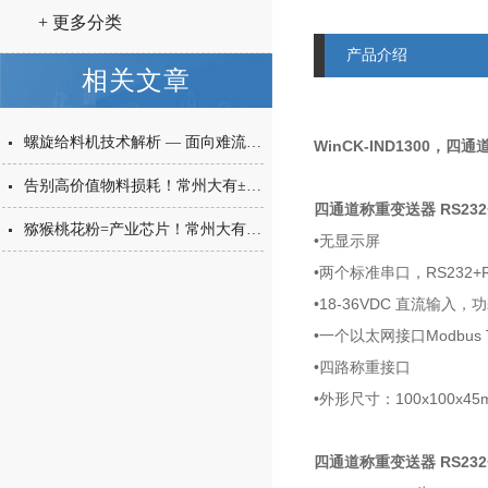
+ 更多分类
产品介绍
相关文章
螺旋给料机技术解析 — 面向难流动性粉体的微量高精度称重给料解决方案
WinCK-IND1300，四通
告别高价值物料损耗！常州大有±0.001g西林瓶分装，让每一毫克都物尽其用
四通道称重变送器 RS232+
猕猴桃花粉=产业芯片！常州大有花粉分装机，守住每一克“植物黄金”的价值
•无显示屏
•两个标准串口，RS232+R
•18-36VDC 直流输入，
•一个以太网接口Modbus
•四路称重接口
•外形尺寸：100x100x45
四通道称重变送器 RS232+