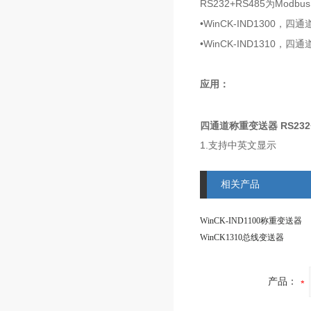
RS232+RS485为Modbu
•WinCK-IND1300，
•WinCK-IND1310，
应用：
四通道称重变送器 RS232+
1.支持中英文显示
2.RS232+RS485串行通
3.18-36VDC直流输入，
相关产品
4.称重版、检重版、分
5.多种配料模式：单物
WinCK-IND1100称重变送器
6.多种灌装模式：PLC
WinCK1310总线变送器
产品：