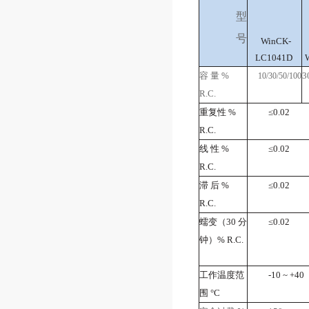
型
号
WinCK-
LC1041D
容
量
%
3
10/30/50/100
R.C.
重复性
%
≤0.02
R.C.
线 性
%
≤0.02
R.C.
滞 后
%
≤0.02
R.C.
蠕变（
30
分
≤0.02
钟）
% R.C.
工作温度范
-10 ~ +40
围
°C