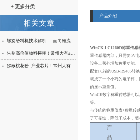
+ 更多分类
产品介绍
相关文章
螺旋给料机技术解析 — 面向难流动性粉体的微量高精度称重给料解决方案
WinCK-LC1260D称重传感
告别高价值物料损耗！常州大有±0.001g西林瓶分装，让每一毫克都物尽其用
重传感器内部，只需要5V电
设备上额外增加称重功能。
猕猴桃花粉=产业芯片！常州大有花粉分装机，守住每一克“植物黄金”的价值
配套PC端的USB-RS485转
就成了一个小巧的电子秤，配套
的显示重量值。
WinCK数字称重传感器
等。
与传统的称重仪表+称重传
了可靠性，降低了成本，缩
产
品