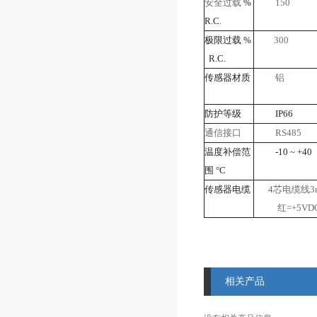
安全过载
%
150
R.C.
极限过载
%
300
R.C.
传感器材质
铝
防护等级
IP66
通信接口
RS485
温度补偿范
-10 ~ +40
围
°C
传感器电缆
4
芯电缆线
3
红
=+5VD
相关产品