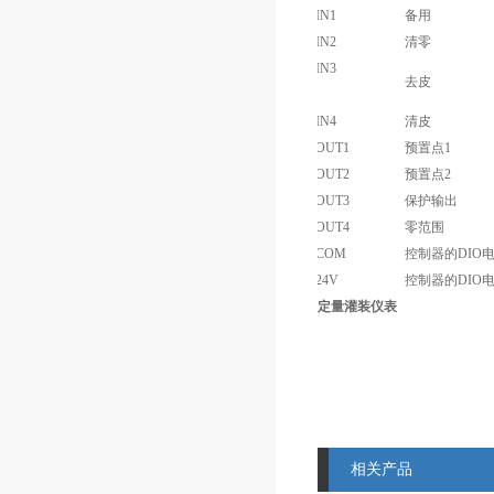
IN1
备用
IN2
清零
IN3
去皮
IN4
清皮
OUT1
预置点1
OUT2
预置点2
OUT3
保护输出
OUT4
零范围
COM
控制器的DIO电
24V
控制器的DIO电
定量灌装仪表
相关产品