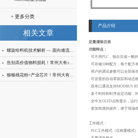
+ 更多分类
产品介绍
相关文章
定量灌装仪表
功能特点：
螺旋给料机技术解析 — 面向难流动性粉体的微量高精度称重给料解决方案
· 可不用PLC，独自完成一
告别高价值物料损耗！常州大有±0.001g西林瓶分装，让每一毫克都物尽其用
· 可存储10种配方，每个配
· 用户的调试参数可以全部
猕猴桃花粉=产业芯片！常州大有花粉分装机，守住每一克“植物黄金”的价值
· 可设置的自动零跟踪和动态
· 双串口通讯支持MODBUS
· 多个时间和时序设定功能，
· 全中文OLED点阵显示，
· 更加简便的操作，便于现
工作模式：
· PLC工作模式（仅称重模式